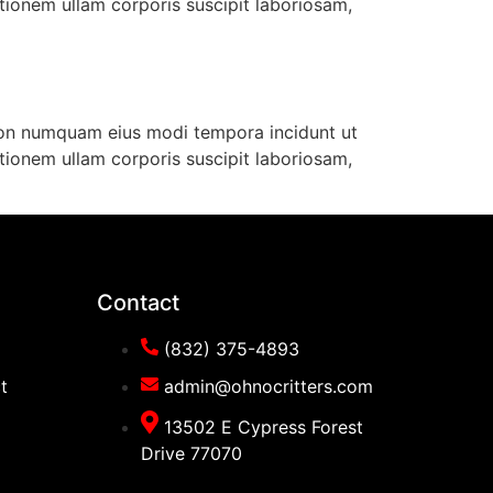
ionem ullam corporis suscipit laboriosam,
 non numquam eius modi tempora incidunt ut
ionem ullam corporis suscipit laboriosam,
Contact
(832) 375-4893
t
admin@ohnocritters.com
13502 E Cypress Forest
Drive 77070